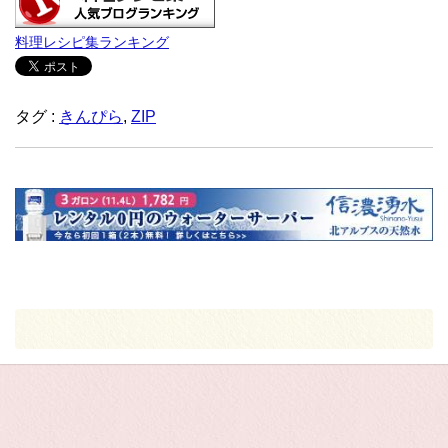
料理レシピ集ランキング
タグ :
きんぴら
,
ZIP