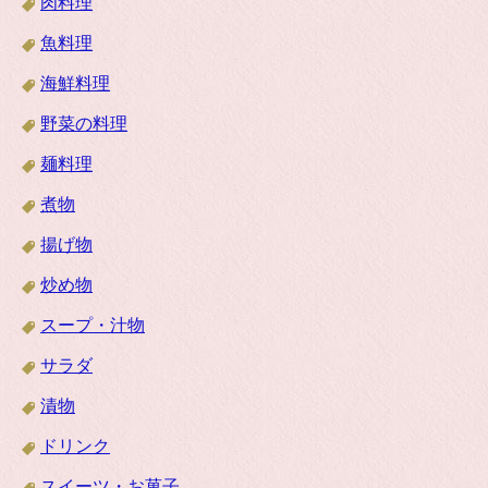
肉料理
魚料理
海鮮料理
野菜の料理
麺料理
煮物
揚げ物
炒め物
スープ・汁物
サラダ
漬物
ドリンク
スイーツ・お菓子