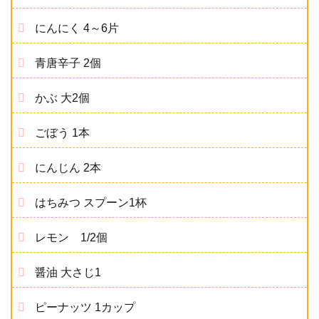
にんにく 4～6片
青唐辛子 2個
かぶ 大2個
ごぼう 1本
にんじん 2本
はちみつ スプーン1杯
レモン 1/2個
醤油 大さじ1
ピーナッツ 1カップ