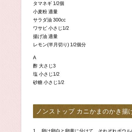
タマネギ 1/2個
小麦粉 適量
サラダ油 300cc
ワサビ 小さじ1/2
揚げ油 適量
レモン(半月切り) 1/2個分
A
酢 大さじ3
塩 小さじ1/2
砂糖 小さじ1/2
ノンストップ カニかまのかき揚
1. 卵は卵白と卵黄に分けて、それぞれボウ