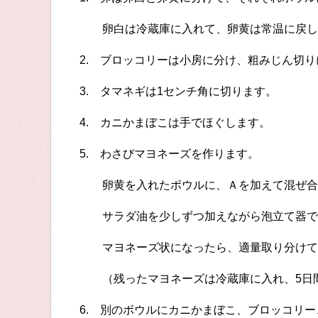
卵白は冷蔵庫に入れて、卵黄は常温に戻し
2. ブロッコリーは小房に分け、粗みじん切
3. タマネギは1センチ角に切ります。
4. カニかまぼこは手でほぐします。
5. わさびマヨネーズを作ります。
卵黄を入れたボウルに、Ａを加えて混ぜ合
サラダ油を少しずつ加えながら泡立て器で
マヨネーズ状になったら、適量取り分けて
（残ったマヨネーズは冷蔵庫に入れ、5日
6. 別のボウルにカニかまぼこ、ブロッコリ