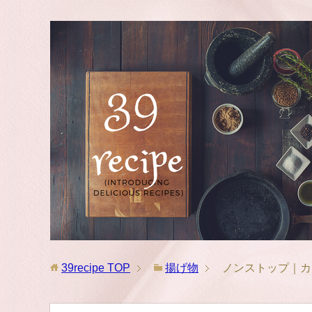
39recipe
TOP
揚げ物
ノンストップ｜カ