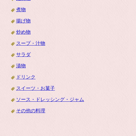
煮物
揚げ物
炒め物
スープ・汁物
サラダ
漬物
ドリンク
スイーツ・お菓子
ソース・ドレッシング・ジャム
その他の料理