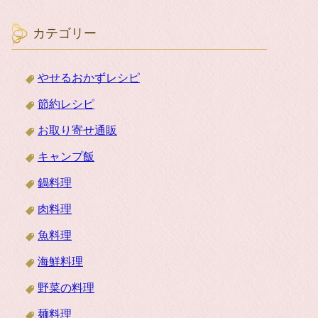
カテゴリー
やせるおかずレシピ
節約レシピ
お取り寄せ通販
キャンプ飯
鍋料理
肉料理
魚料理
海鮮料理
野菜の料理
麺料理