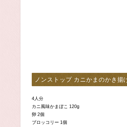
ノンストップ カニかまのかき揚
4人分
カニ風味かまぼこ 120g
卵 2個
ブロッコリー 1個