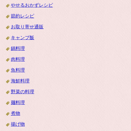
やせるおかずレシピ
節約レシピ
お取り寄せ通販
キャンプ飯
鍋料理
肉料理
魚料理
海鮮料理
野菜の料理
麺料理
煮物
揚げ物