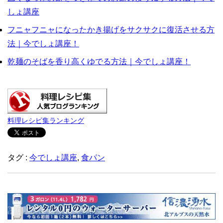
しょ講座
フニャフニャになったかき揚げをサクサクに復活させる方
法｜今でしょ講座！
乾麺のそばを香り高くゆでる方法｜今でしょ講座！
料理レシピ集ランキング
タグ :
今でしょ講座
,
食パン