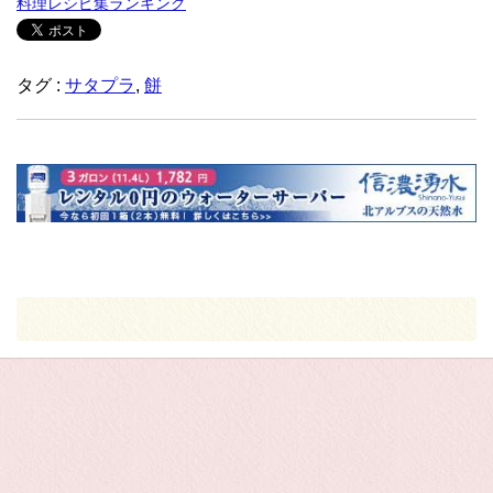
料理レシピ集ランキング
タグ :
サタプラ
,
餅