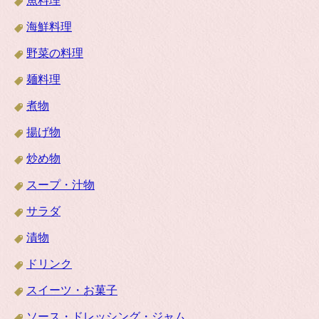
魚料理
海鮮料理
野菜の料理
麺料理
煮物
揚げ物
炒め物
スープ・汁物
サラダ
漬物
ドリンク
スイーツ・お菓子
ソース・ドレッシング・ジャム