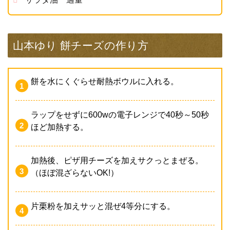
山本ゆり 餅チーズの作り方
餅を水にくぐらせ耐熱ボウルに入れる。
ラップをせずに600wの電子レンジで40秒～50秒
ほど加熱する。
加熱後、ピザ用チーズを加えサクっとまぜる。
（ほぼ混ざらないOK!）
片栗粉を加えサッと混ぜ4等分にする。