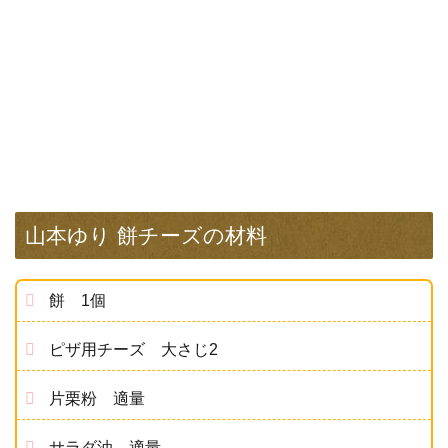
山本ゆり 餅チーズの材料
餅 1個
ピザ用チーズ 大さじ2
片栗粉 適量
サラダ油 適量