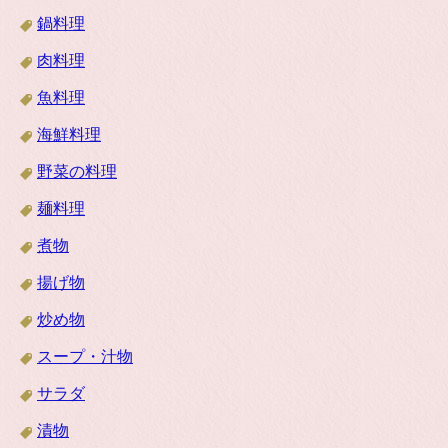
鍋料理
肉料理
魚料理
海鮮料理
野菜の料理
麺料理
煮物
揚げ物
炒め物
スープ・汁物
サラダ
漬物