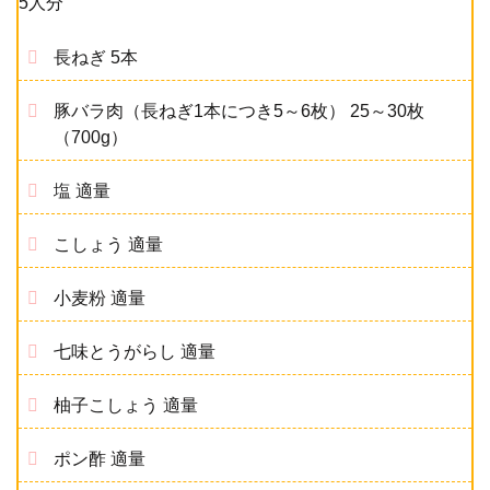
5人分
長ねぎ 5本
豚バラ肉（長ねぎ1本につき5～6枚） 25～30枚
（700g）
塩 適量
こしょう 適量
小麦粉 適量
七味とうがらし 適量
柚子こしょう 適量
ポン酢 適量