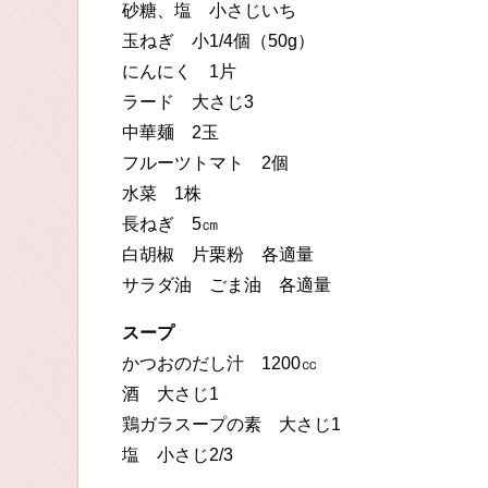
砂糖、塩 小さじいち
玉ねぎ 小1/4個（50g）
にんにく 1片
ラード 大さじ3
中華麺 2玉
フルーツトマト 2個
水菜 1株
長ねぎ 5㎝
白胡椒 片栗粉 各適量
サラダ油 ごま油 各適量
スープ
かつおのだし汁 1200㏄
酒 大さじ1
鶏ガラスープの素 大さじ1
塩 小さじ2/3