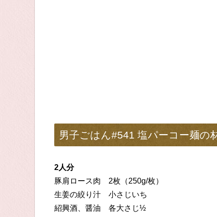
男子ごはん#541 塩パーコー麺の
2人分
豚肩ロース肉 2枚（250g/枚）
生姜の絞り汁 小さじいち
紹興酒、醤油 各大さじ½