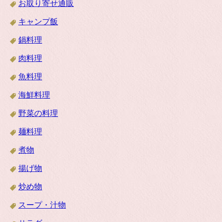
お取り寄せ通販
キャンプ飯
鍋料理
肉料理
魚料理
海鮮料理
野菜の料理
麺料理
煮物
揚げ物
炒め物
スープ・汁物