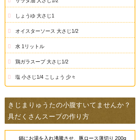
サラダ油 大さじ1/2
しょうゆ 大さじ1
オイスターソース 大さじ1/2
水 1リットル
鶏ガラスープ 大さじ1/2
塩 小さじ1/4 こしょう 少々
きじまりゅうたの小腹すいてませんか？
具だくさんスープの作り方
鍋にお湯を入れ沸騰させ、豚ロース薄切り 200g