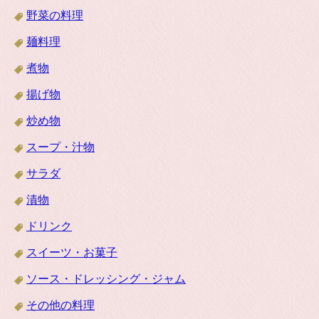
野菜の料理
麺料理
煮物
揚げ物
炒め物
スープ・汁物
サラダ
漬物
ドリンク
スイーツ・お菓子
ソース・ドレッシング・ジャム
その他の料理