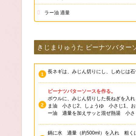
ラー油 適量
きじまりゅうた ピーナツバター
長ネギは、みじん切りにし、しめじは石
ピーナツバターソースを作る。
ボウルに、みじん切りした長ねぎを入れ
ま油 小さじ2、しょうゆ 小さじ1、おろ
ー油 適量を加えサッと混ぜ熱湯 小さ
鍋に水 適量（約500ml）を入れ 粗