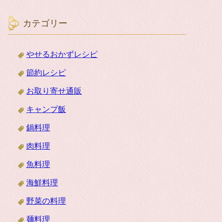
カテゴリー
やせるおかずレシピ
節約レシピ
お取り寄せ通販
キャンプ飯
鍋料理
肉料理
魚料理
海鮮料理
野菜の料理
麺料理