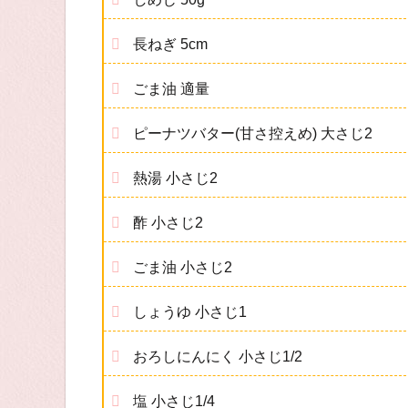
長ねぎ 5cm
ごま油 適量
ピーナツバター(甘さ控えめ) 大さじ2
熱湯 小さじ2
酢 小さじ2
ごま油 小さじ2
しょうゆ 小さじ1
おろしにんにく 小さじ1/2
塩 小さじ1/4