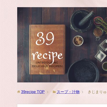
39recipe
TOP
スープ・汁物
きじまりゅ