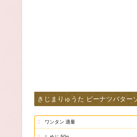
きじまりゅうた ピーナツバター
ワンタン 適量
しめじ 50g