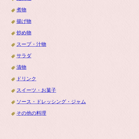
煮物
揚げ物
炒め物
スープ・汁物
サラダ
漬物
ドリンク
スイーツ・お菓子
ソース・ドレッシング・ジャム
その他の料理