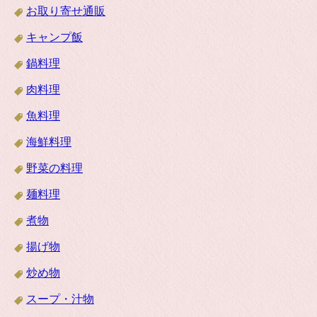
お取り寄せ通販
キャンプ飯
鍋料理
肉料理
魚料理
海鮮料理
野菜の料理
麺料理
煮物
揚げ物
炒め物
スープ・汁物