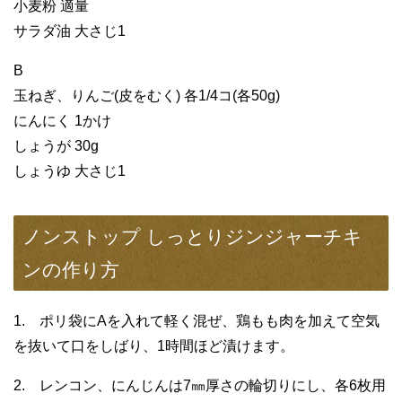
小麦粉 適量
サラダ油 大さじ1
B
玉ねぎ、りんご(皮をむく) 各1/4コ(各50g)
にんにく 1かけ
しょうが 30g
しょうゆ 大さじ1
ノンストップ しっとりジンジャーチキ
ンの作り方
1. ポリ袋にAを入れて軽く混ぜ、鶏もも肉を加えて空気
を抜いて口をしばり、1時間ほど漬けます。
2. レンコン、にんじんは7㎜厚さの輪切りにし、各6枚用