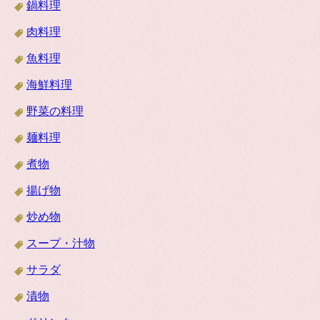
鍋料理
肉料理
魚料理
海鮮料理
野菜の料理
麺料理
煮物
揚げ物
炒め物
スープ・汁物
サラダ
漬物