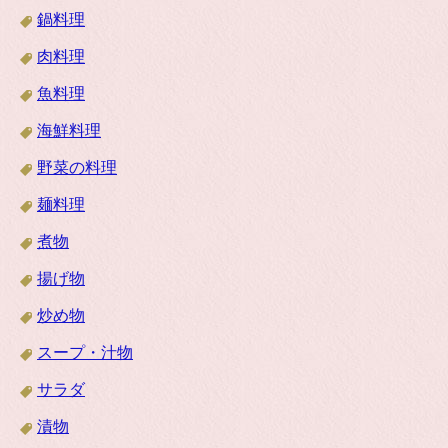
鍋料理
肉料理
魚料理
海鮮料理
野菜の料理
麺料理
煮物
揚げ物
炒め物
スープ・汁物
サラダ
漬物