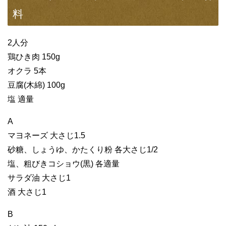
料
2人分
鶏ひき肉 150g
オクラ 5本
豆腐(木綿) 100g
塩 適量
A
マヨネーズ 大さじ1.5
砂糖、しょうゆ、かたくり粉 各大さじ1/2
塩、粗びきコショウ(黒) 各適量
サラダ油 大さじ1
酒 大さじ1
B