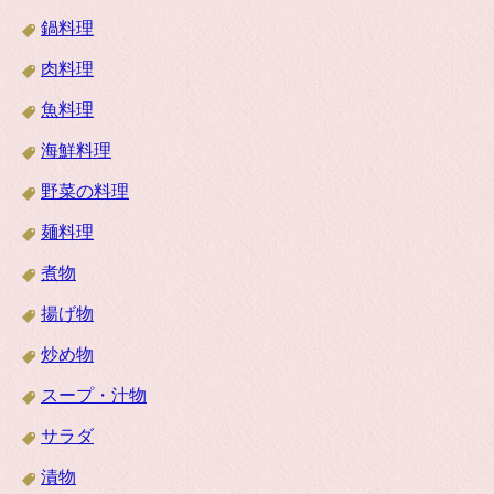
鍋料理
肉料理
魚料理
海鮮料理
野菜の料理
麺料理
煮物
揚げ物
炒め物
スープ・汁物
サラダ
漬物