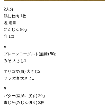
2人分
鶏むね肉 1枚
塩 適量
にんじん 80g
卵 1コ
A
プレーンヨーグルト(無糖) 50g
みそ 大さじ1
すりゴマ(白) 大さじ2
サラダ油 大さじ1
B
バター(室温に戻す) 20g
青じそ(みじん切り) 2枚