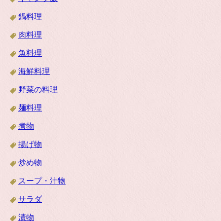
鍋料理
肉料理
魚料理
海鮮料理
野菜の料理
麺料理
煮物
揚げ物
炒め物
スープ・汁物
サラダ
漬物