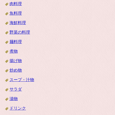
肉料理
魚料理
海鮮料理
野菜の料理
麺料理
煮物
揚げ物
炒め物
スープ・汁物
サラダ
漬物
ドリンク