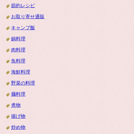
節約レシピ
お取り寄せ通販
キャンプ飯
鍋料理
肉料理
魚料理
海鮮料理
野菜の料理
麺料理
煮物
揚げ物
炒め物