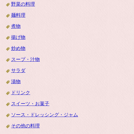
野菜の料理
麺料理
煮物
揚げ物
炒め物
スープ・汁物
サラダ
漬物
ドリンク
スイーツ・お菓子
ソース・ドレッシング・ジャム
その他の料理