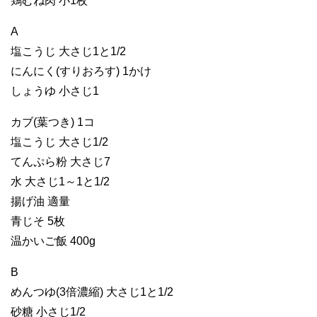
鶏むね肉 小1枚
A
塩こうじ 大さじ1と1/2
にんにく(すりおろす) 1かけ
しょうゆ 小さじ1
カブ(葉つき) 1コ
塩こうじ 大さじ1/2
てんぷら粉 大さじ7
水 大さじ1～1と1/2
揚げ油 適量
青じそ 5枚
温かいご飯 400g
B
めんつゆ(3倍濃縮) 大さじ1と1/2
砂糖 小さじ1/2