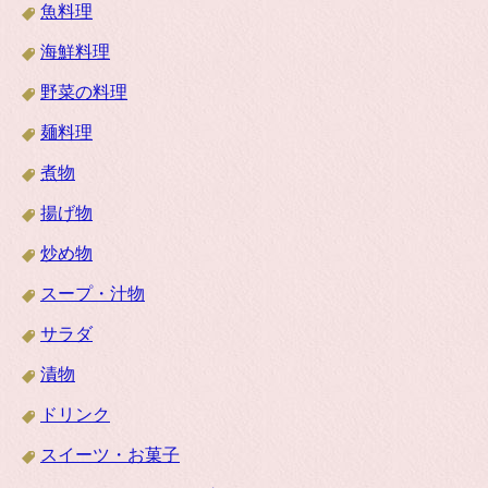
魚料理
海鮮料理
野菜の料理
麺料理
煮物
揚げ物
炒め物
スープ・汁物
サラダ
漬物
ドリンク
スイーツ・お菓子