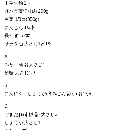
中華生麺 2玉
豚バラ薄切り肉 200g
白菜 1/8コ(350g)
にんじん 1/3本
長ねぎ 1/2本
サラダ油 大さじ1と1/2
A
みそ、酒 各大さじ1
砂糖 大さじ1/2
B
にんにく、しょうが(各みじん切り) 各1かけ
C
ごまだれ(市販品) 大さじ3
しょうゆ 大さじ1