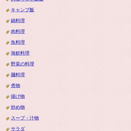
キャンプ飯
鍋料理
肉料理
魚料理
海鮮料理
野菜の料理
麺料理
煮物
揚げ物
炒め物
スープ・汁物
サラダ