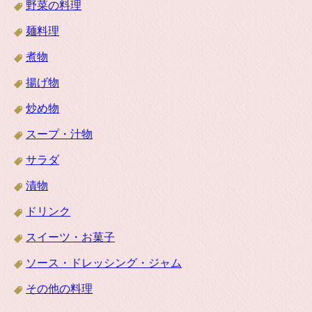
野菜の料理
麺料理
煮物
揚げ物
炒め物
スープ・汁物
サラダ
漬物
ドリンク
スイーツ・お菓子
ソース・ドレッシング・ジャム
その他の料理