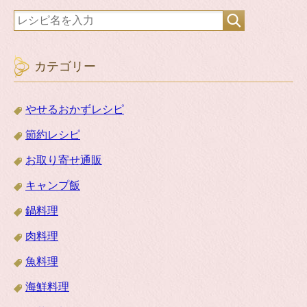
カテゴリー
やせるおかずレシピ
節約レシピ
お取り寄せ通販
キャンプ飯
鍋料理
肉料理
魚料理
海鮮料理