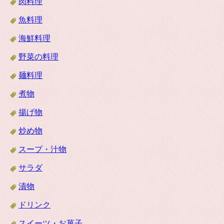
肉料理
魚料理
海鮮料理
野菜の料理
麺料理
煮物
揚げ物
炒め物
スープ・汁物
サラダ
漬物
ドリンク
スイーツ・お菓子