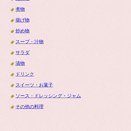
煮物
揚げ物
炒め物
スープ・汁物
サラダ
漬物
ドリンク
スイーツ・お菓子
ソース・ドレッシング・ジャム
その他の料理