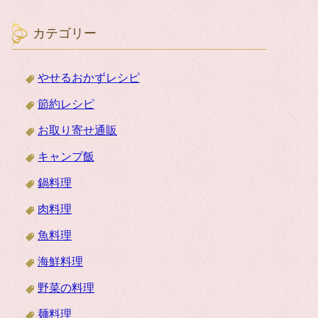
カテゴリー
やせるおかずレシピ
節約レシピ
お取り寄せ通販
キャンプ飯
鍋料理
肉料理
魚料理
海鮮料理
野菜の料理
麺料理