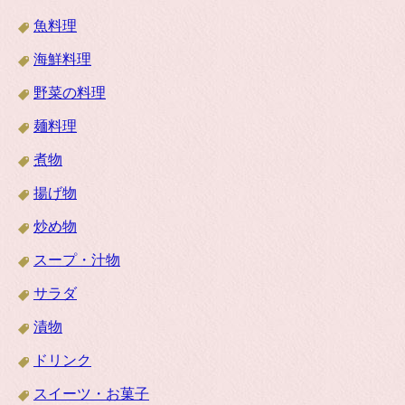
魚料理
海鮮料理
野菜の料理
麺料理
煮物
揚げ物
炒め物
スープ・汁物
サラダ
漬物
ドリンク
スイーツ・お菓子