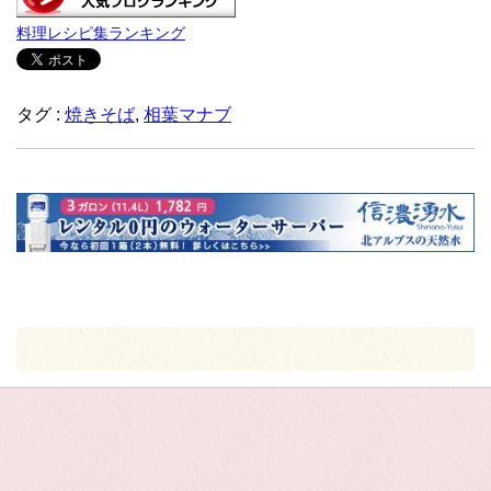
料理レシピ集ランキング
タグ :
焼きそば
,
相葉マナブ