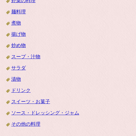
野菜の料理
麺料理
煮物
揚げ物
炒め物
スープ・汁物
サラダ
漬物
ドリンク
スイーツ・お菓子
ソース・ドレッシング・ジャム
その他の料理