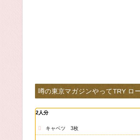
噂の東京マガジンやってTRY ロ
2人分
キャベツ 3枚