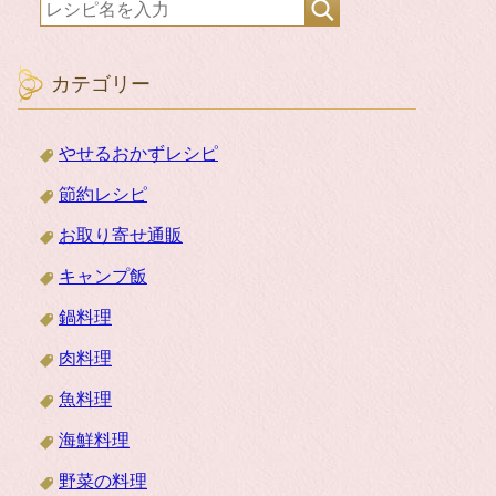
カテゴリー
やせるおかずレシピ
節約レシピ
お取り寄せ通販
キャンプ飯
鍋料理
肉料理
魚料理
海鮮料理
野菜の料理