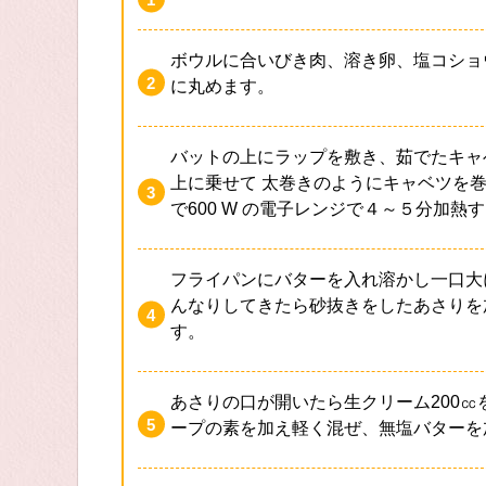
ボウルに合いびき肉、溶き卵、塩コショ
に丸めます。
バットの上にラップを敷き、茹でたキャ
上に乗せて 太巻きのようにキャベツを
で600 W の電子レンジで４～５分加熱
フライパンにバターを入れ溶かし一口大
んなりしてきたら砂抜きをしたあさりを
す。
あさりの口が開いたら生クリーム200
ープの素を加え軽く混ぜ、無塩バターを