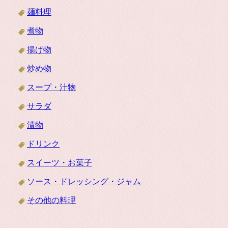
麺料理
煮物
揚げ物
炒め物
スープ・汁物
サラダ
漬物
ドリンク
スイーツ・お菓子
ソース・ドレッシング・ジャム
その他の料理