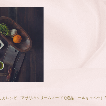
方レシピ（アサリのクリームスープで絶品ロールキャベツ）201