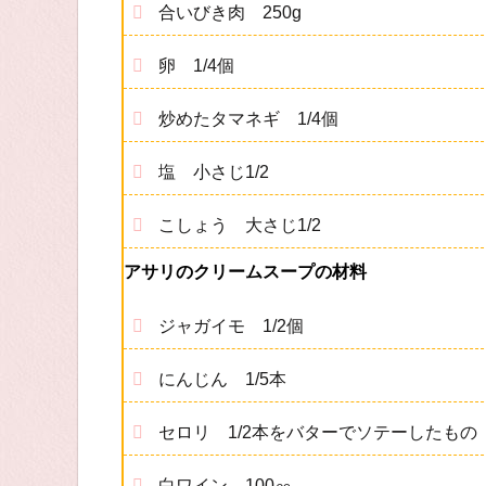
合いびき肉 250g
卵 1/4個
炒めたタマネギ 1/4個
塩 小さじ1/2
こしょう 大さじ1/2
アサリのクリームスープの材料
ジャガイモ 1/2個
にんじん 1/5本
セロリ 1/2本をバターでソテーしたもの
白ワイン 100㏄