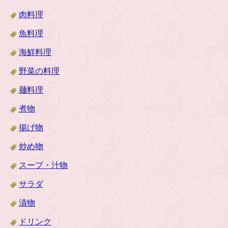
肉料理
魚料理
海鮮料理
野菜の料理
麺料理
煮物
揚げ物
炒め物
スープ・汁物
サラダ
漬物
ドリンク