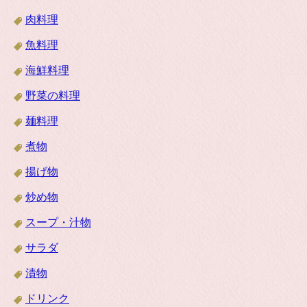
肉料理
魚料理
海鮮料理
野菜の料理
麺料理
煮物
揚げ物
炒め物
スープ・汁物
サラダ
漬物
ドリンク