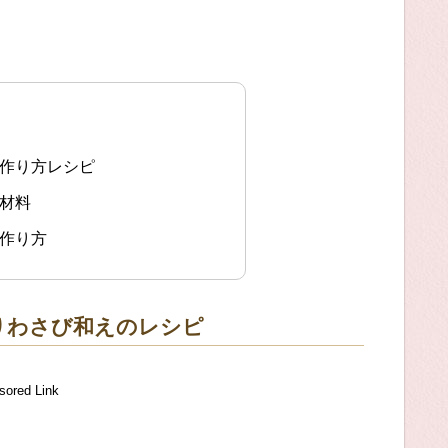
の作り方レシピ
の材料
の作り方
りわさび和えのレシピ
sored Link