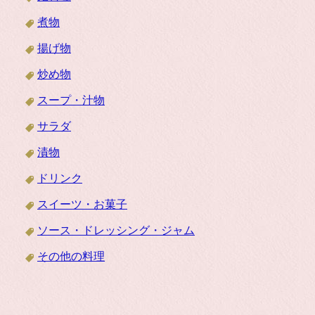
煮物
揚げ物
炒め物
スープ・汁物
サラダ
漬物
ドリンク
スイーツ・お菓子
ソース・ドレッシング・ジャム
その他の料理