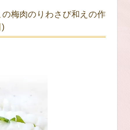
この梅肉のりわさび和えの作
)