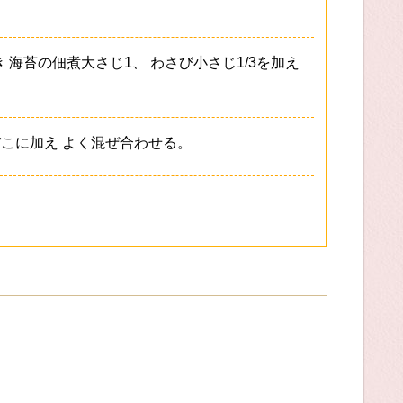
海苔の佃煮大さじ1、 わさび小さじ1/3を加え
こに加え よく混ぜ合わせる。