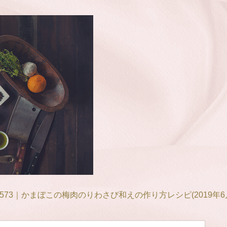
573｜かまぼこの梅肉のりわさび和えの作り方レシピ(2019年6