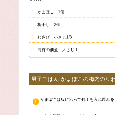
かまぼこ 1個
梅干し 2個
わさび 小さじ1/3
海苔の佃煮 大さじ１
男子ごはん かまぼこの梅肉のり
かまぼこは板に沿って包丁を入れ厚みを