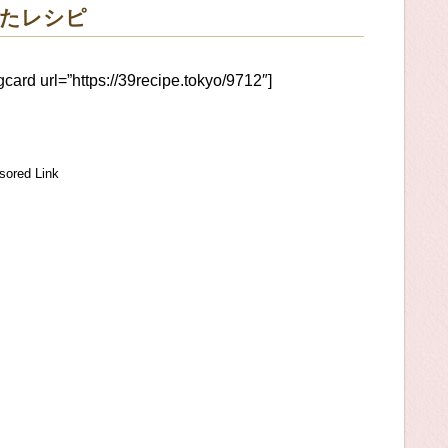
れたレシピ
gcard url=”https://39recipe.tokyo/9712″]
sored Link