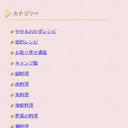
カテゴリー
やせるおかずレシピ
節約レシピ
お取り寄せ通販
キャンプ飯
鍋料理
肉料理
魚料理
海鮮料理
野菜の料理
麺料理