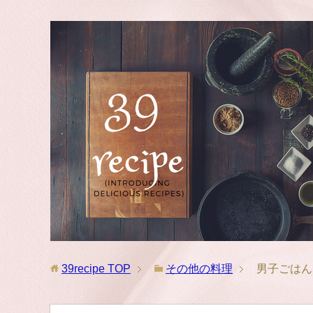
39recipe
TOP
その他の料理
男子ごはん