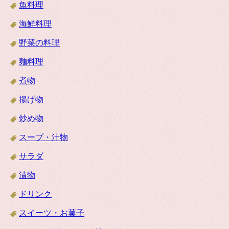
魚料理
海鮮料理
野菜の料理
麺料理
煮物
揚げ物
炒め物
スープ・汁物
サラダ
漬物
ドリンク
スイーツ・お菓子