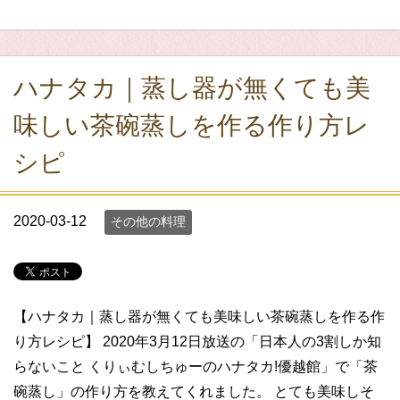
ハナタカ｜蒸し器が無くても美
味しい茶碗蒸しを作る作り方レ
シピ
2020-03-12
その他の料理
【ハナタカ｜蒸し器が無くても美味しい茶碗蒸しを作る作
り方レシピ】 2020年3月12日放送の「日本人の3割しか知
らないこと くりぃむしちゅーのハナタカ!優越館」で「茶
碗蒸し」の作り方を教えてくれました。 とても美味しそ