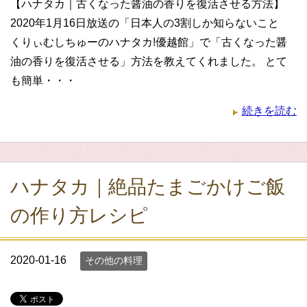
【ハナタカ｜古くなった醤油の香りを復活させる方法】
2020年1月16日放送の「日本人の3割しか知らないこと
くりぃむしちゅーのハナタカ!優越館」で「古くなった醤
油の香りを復活させる」方法を教えてくれました。 とて
も簡単・・・
続きを読む
ハナタカ｜絶品たまごかけご飯
の作り方レシピ
2020-01-16
その他の料理