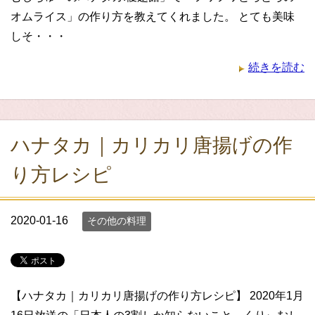
オムライス」の作り方を教えてくれました。 とても美味
しそ・・・
続きを読む
ハナタカ｜カリカリ唐揚げの作
り方レシピ
2020-01-16
その他の料理
【ハナタカ｜カリカリ唐揚げの作り方レシピ】 2020年1月