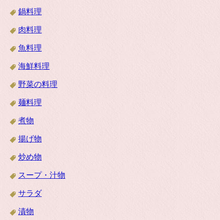
鍋料理
肉料理
魚料理
海鮮料理
野菜の料理
麺料理
煮物
揚げ物
炒め物
スープ・汁物
サラダ
漬物