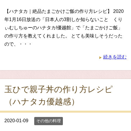
【ハナタカ｜絶品たまごかけご飯の作り方レシピ】 2020
年1月16日放送の「日本人の3割しか知らないこと くり
ぃむしちゅーのハナタカ!優越館」で「たまごかけご飯」
の作り方を教えてくれました。 とても美味しそうだった
ので、・・・
続きを読む
玉ひで親子丼の作り方レシピ
（ハナタカ優越感）
2020-01-09
その他の料理