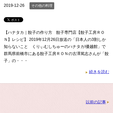
2019-12-26
その他の料理
【ハナタカ｜餃子の作り方 餃子専門店【餃子工房ＲＯ
Ｎ】レシピ】 2019年12月26日放送の「日本人の3割しか
知らないこと くりぃむしちゅーのハナタカ!優越館」で
群馬県前橋市にある餃子工房ＲＯＮの古澤篤志さんが「餃
子」の・・・
続きを読む
以前の記事