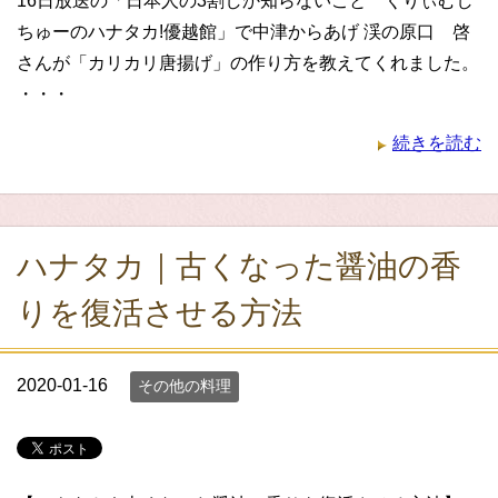
16日放送の「日本人の3割しか知らないこと くりぃむし
ちゅーのハナタカ!優越館」で中津からあげ 渓の原口 啓
さんが「カリカリ唐揚げ」の作り方を教えてくれました。
・・・
続きを読む
ハナタカ｜古くなった醤油の香
りを復活させる方法
2020-01-16
その他の料理