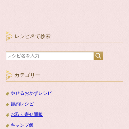
レシピ名で検索
カテゴリー
やせるおかずレシピ
節約レシピ
お取り寄せ通販
キャンプ飯