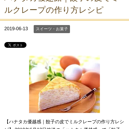
ルクレープの作り方レシピ
2019-06-13
スイーツ・お菓子
【ハナタカ優越感｜餃子の皮でミルクレープの作り方レシ