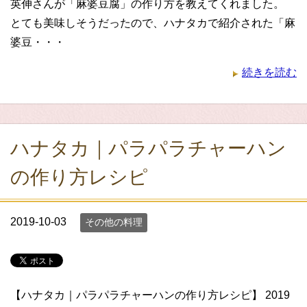
英伸さんが「麻婆豆腐」の作り方を教えてくれました。
とても美味しそうだったので、ハナタカで紹介された「麻
婆豆・・・
続きを読む
ハナタカ｜パラパラチャーハン
の作り方レシピ
2019-10-03
その他の料理
【ハナタカ｜パラパラチャーハンの作り方レシピ】 2019