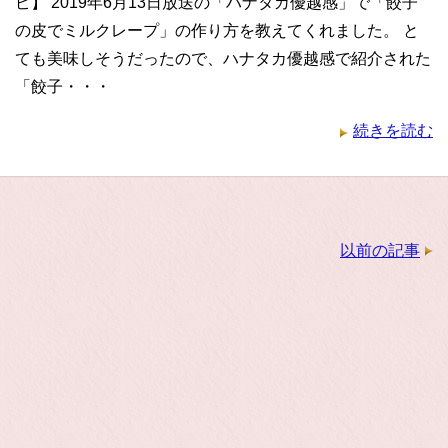
ピ】 2019年6月13日放送の「ハナタカ優越感」で「餃子
の皮でミルクレープ」の作り方を教えてくれました。 と
ても美味しそうだったので、ハナタカ優越感で紹介された
「餃子・・・
続きを読む
以前の記事