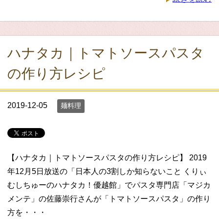
ハナタカ｜トマトソースパスタ
の作り方レシピ
2019-12-05
麺料理
【ハナタカ｜トマトソースパスタの作り方レシピ】 2019
年12月5日放送の「日本人の3割しか知らないこと くりぃ
むしちゅーのハナタカ！優越館」でパスタ専門店「マジカ
メンテ」の佐藤崇行さんが「トマトソースパスタ」の作り
方を・・・