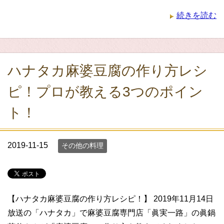
続きを読む
ハナタカ麻婆豆腐の作り方レシ
ピ！プロが教える3つのポイン
ト！
2019-11-15
その他の料理
【ハナタカ麻婆豆腐の作り方レシピ！】 2019年11月14日
放送の「ハナタカ」で麻婆豆腐専門店「眞実一路」の眞鍋